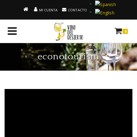
MI CUENTA
CONTACTO
0
econotourism