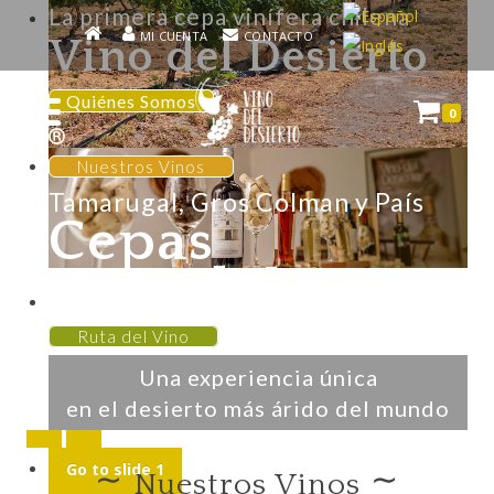
La primera cepa vinífera chilena
MI CUENTA
CONTACTO
Vino del Desierto
Quiénes Somos
0
Nuestros Vinos
Tamarugal, Gros Colman y País
Cepas
Ruta del Vino
Ruta del Vino
Una experiencia única
en el desierto más árido del mundo
Go to slide 1
∼
∼
Nuestros Vinos