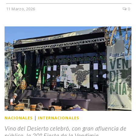
11 Marzo, 2026
0
|
NACIONALES
INTERNACIONALES
Vino del Desierto celebró, con gran afluencia de
público, la 20° Fiesta de la Vendimia