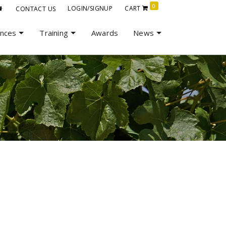
0
LOGIN/SIGNUP
CART
CONTACT US
ences
Training
Awards
News