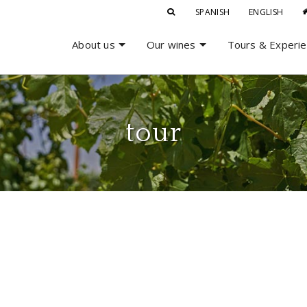
SPANISH
ENGLISH
About us
Our wines
Tours & Experi
tour