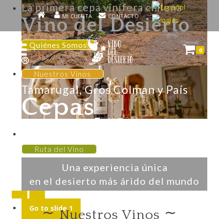
La primera cepa vinífera chilena
MI CUENTA
CONTACTO
Vino del Desierto
Quiénes Somos
0
Nuestros Vinos
Tamarugal, Gros Colman y País
Cepas
Ruta del Vino
Ruta del Vino
Una experiencia única
en el desierto más árido del mundo
Go to slide 1
∼
∼
Nuestros Vinos